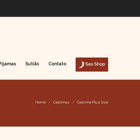
Pijamas
Sutiãs
Contato
Sex Shop
Home
Calcinhas
Calcinha Plus Size